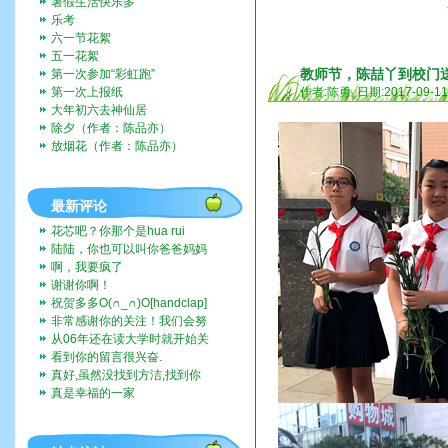
暑假生活快乐多
乐考
六一节花絮
五一花絮
教师节，陈喆丫到校门
第一次参加“彩虹跑”
第一次上报纸
作者:陈勇 日期:2017-09-1
大年初六去神仙居
除夕（作者：陈品亦）
放烟花（作者：陈品亦）
最新评论
花芯吧？你那个是hua rui
陆陆，你也可以叫你爸爸妈妈
带你去啊。挺好玩的。
啊，我要疯了
谢谢你啊！
祝贺多多O(∩_∩)O[handclap]
[flo...
非常感谢你的关注！我们会努
力一直记录下去的。我们也...
从06年还在读大学时就开始关
注这个博客，而现在我也...
看到你的留言很兴奋.
真好,虽然没找到方洁,找到你
们全家福,让人挺兴奋的...
真是幸福的一家