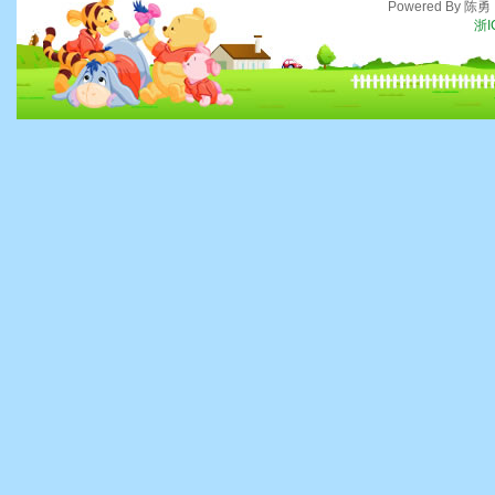
Powered By 陈
浙I