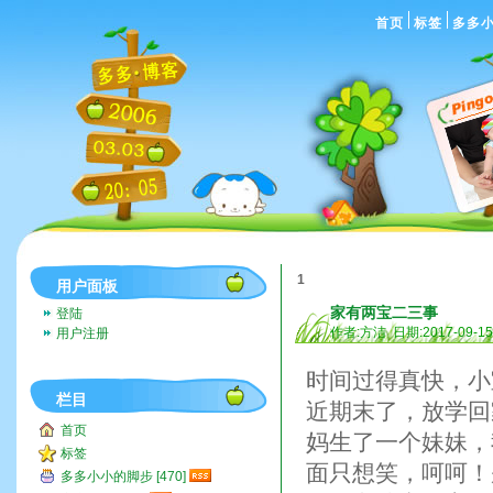
首页
标签
多多
1
用户面板
家有两宝二三事
登陆
作者:方洁 日期:2017-09-1
用户注册
时间过得真快，小
栏目
近期末了，放学回
首页
妈生了一个妹妹，
标签
面只想笑，呵呵！
多多小小的脚步 [470]