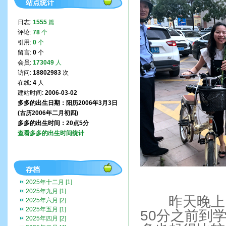
站点统计
日志:
1555
篇
评论:
78
个
引用:
0
个
留言:
0
个
会员:
173049
人
访问:
18802983
次
在线:
4
人
建站时间:
2006-03-02
多多的出生日期：阳历2006年3月3日
(古历2006年二月初四)
多多的出生时间：20点5分
查看多多的出生时间统计
存档
2025年十二月 [1]
2025年九月 [1]
昨天晚上，
2025年六月 [2]
2025年五月 [1]
50分之前到
2025年四月 [2]