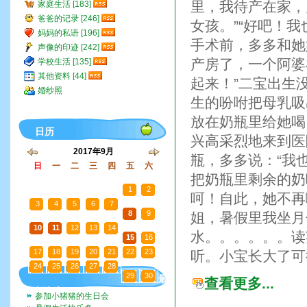
里，我待产在家，
家庭生活 [183]
爸爸的记录 [246]
女孩。”“好吧！
妈妈的私语 [196]
手术前，多多和她
声像的印迹 [242]
产房了，一个阿婆
学校生活 [135]
其他资料 [44]
起来！”二宝出生
婚纱照
生的吩咐把母乳吸
放在奶瓶里给她喝
日历
兴高采烈地来到医
2017年9月
瓶，多多说：“我
日
一
二
三
四
五
六
把奶瓶里剩余的奶
27
28
29
30
31
1
2
呵！自此，她不再
3
4
5
6
7
8
9
姐，暑假里我坐月
10
11
12
13
14
水。。。。。。读
15
16
17
18
19
20
21
22
23
听。小宝长大了可
24
25
26
27
28
29
30
最
查看更多...
新文章
参加小猪猪的生日会