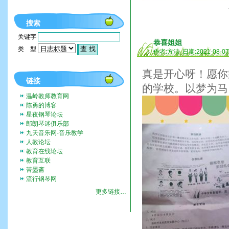
搜索
关键字
恭喜姐姐
类 型
作者:方洁 日期:2021-08-0
真是开心呀！愿你
链接
的学校。以梦为马
温岭教师教育网
陈勇的博客
星夜钢琴论坛
郎朗琴迷俱乐部
九天音乐网-音乐教学
人教论坛
教育在线论坛
教育互联
苦墨斋
流行钢琴网
更多链接…