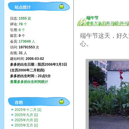
站点统计
端午节
日志:
1555
篇
作者:方洁 日期:2022-06-0
评论:
78
个
引用:
0
个
端午节这天，好久
留言:
0
个
会员:
173049
人
心。
访问:
18791553
次
在线:
31
人
建站时间:
2006-03-02
多多的出生日期：阳历2006年3月3日
(古历2006年二月初四)
多多的出生时间：20点5分
查看多多的出生时间统计
存档
2025年十二月 [1]
2025年九月 [1]
2025年六月 [2]
2025年五月 [1]