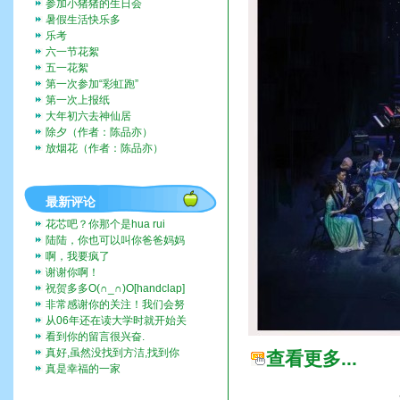
参加小猪猪的生日会
暑假生活快乐多
乐考
六一节花絮
五一花絮
第一次参加“彩虹跑”
第一次上报纸
大年初六去神仙居
除夕（作者：陈品亦）
放烟花（作者：陈品亦）
最新评论
花芯吧？你那个是hua rui
陆陆，你也可以叫你爸爸妈妈
带你去啊。挺好玩的。
啊，我要疯了
谢谢你啊！
祝贺多多O(∩_∩)O[handclap]
[flo...
非常感谢你的关注！我们会努
力一直记录下去的。我们也...
从06年还在读大学时就开始关
注这个博客，而现在我也...
看到你的留言很兴奋.
真好,虽然没找到方洁,找到你
查看更多...
们全家福,让人挺兴奋的...
真是幸福的一家