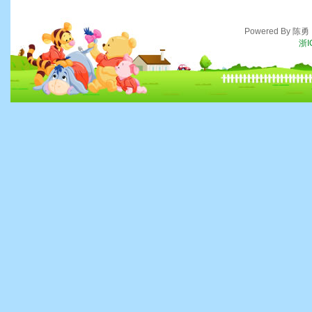
Powered By 陈
浙I