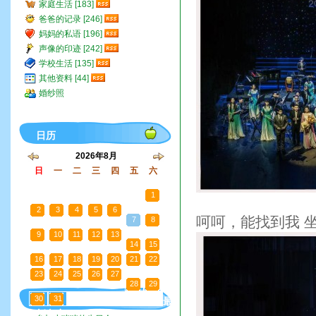
家庭生活 [183]
爸爸的记录 [246]
妈妈的私语 [196]
声像的印迹 [242]
学校生活 [135]
其他资料 [44]
婚纱照
日历
2026年8月
日
一
二
三
四
五
六
26
27
28
29
30
31
1
2
3
4
5
6
呵呵，能找到我 
7
8
9
10
11
12
13
14
15
16
17
18
19
20
21
22
23
24
25
26
27
28
29
30
31
1
2
3
4
5
最
新文章