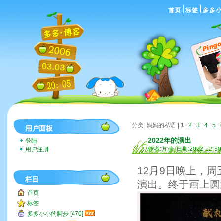
首页
标签
多多
分类: 妈妈的私语 |
1
|
2
|
3
|
4
|
5
|
用户面板
2022年的演出
登陆
作者:方洁 日期:2022-12-3
用户注册
12月9日晚上，
栏目
演出。终于画上圆
首页
标签
多多小小的脚步 [470]