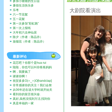
参加小猪猪的生日会
暑假生活快乐多
大剧院看演出
乐考
六一节花絮
五一花絮
第一次参加“彩虹跑”
第一次上报纸
大年初六去神仙居
除夕（作者：陈品亦）
放烟花（作者：陈品亦）
最新评论
花芯吧？你那个是hua rui
陆陆，你也可以叫你爸爸妈妈
带你去啊。挺好玩的。
啊，我要疯了
谢谢你啊！
祝贺多多O(∩_∩)O[handclap]
[flo...
非常感谢你的关注！我们会努
力一直记录下去的。我们也...
从06年还在读大学时就开始关
注这个博客，而现在我也...
看到你的留言很兴奋.
真好,虽然没找到方洁,找到你
们全家福,让人挺兴奋的...
真是幸福的一家