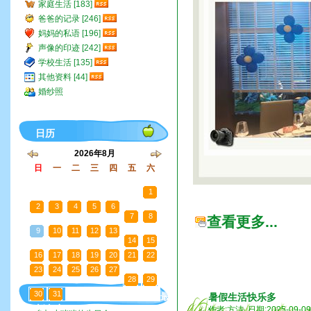
家庭生活 [183]
爸爸的记录 [246]
妈妈的私语 [196]
声像的印迹 [242]
学校生活 [135]
其他资料 [44]
婚纱照
日历
2026年8月
日
一
二
三
四
五
六
26
27
28
29
30
31
1
2
3
4
5
6
7
8
查看更多...
9
10
11
12
13
14
15
16
17
18
19
20
21
22
23
24
25
26
27
28
29
30
31
1
2
3
4
5
最
暑假生活快乐多
新文章
作者:方洁 日期:2025-09-0