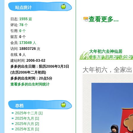
站点统计
查看更多...
日志:
1555
篇
评论:
78
个
引用:
0
个
留言:
0
个
会员:
173049
人
访问:
18803726
次
大年初六去神仙居
在线:
6
人
作者:方洁 日期:2025-02-2
建站时间:
2006-03-02
多多的出生日期：阳历2006年3月3日
大年初六，全家出
(古历2006年二月初四)
多多的出生时间：20点5分
查看多多的出生时间统计
存档
2025年十二月 [1]
2025年九月 [1]
2025年六月 [2]
2025年五月 [1]