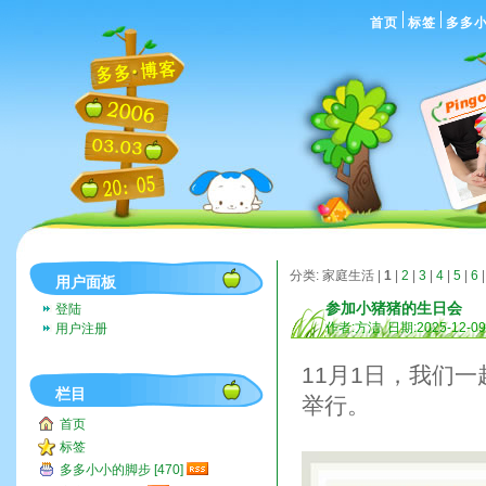
首页
标签
多多
分类: 家庭生活 |
1
|
2
|
3
|
4
|
5
|
6
用户面板
参加小猪猪的生日会
登陆
作者:方洁 日期:2025-12-0
用户注册
11月1日，我们
栏目
举行。
首页
标签
多多小小的脚步 [470]