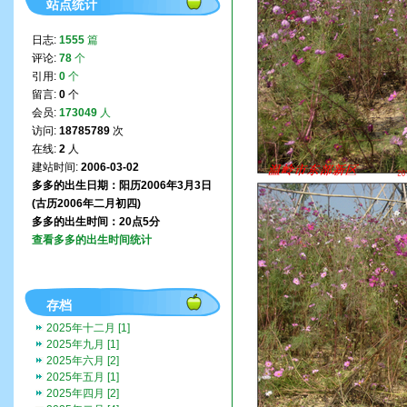
站点统计
日志:
1555
篇
评论:
78
个
引用:
0
个
留言:
0
个
会员:
173049
人
访问:
18785789
次
在线:
2
人
建站时间:
2006-03-02
多多的出生日期：阳历2006年3月3日
(古历2006年二月初四)
多多的出生时间：20点5分
查看多多的出生时间统计
存档
2025年十二月 [1]
2025年九月 [1]
2025年六月 [2]
2025年五月 [1]
2025年四月 [2]