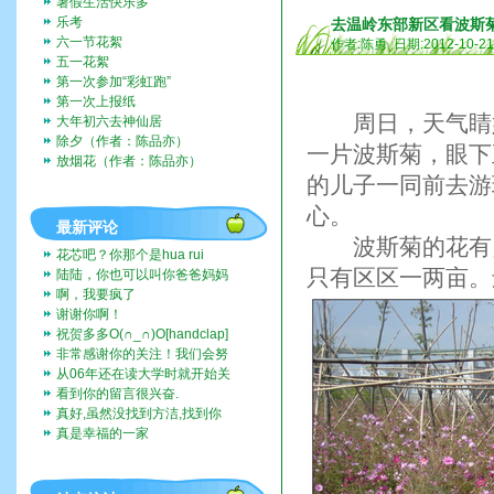
暑假生活快乐多
乐考
去温岭东部新区看波斯
六一节花絮
作者:陈勇 日期:2012-10-2
五一花絮
第一次参加“彩虹跑”
第一次上报纸
周日，天气睛好
大年初六去神仙居
除夕（作者：陈品亦）
一片波斯菊，眼下
放烟花（作者：陈品亦）
的儿子一同前去游
心。
最新评论
波斯菊的花有点
花芯吧？你那个是hua rui
只有区区一两亩。
陆陆，你也可以叫你爸爸妈妈
带你去啊。挺好玩的。
啊，我要疯了
谢谢你啊！
祝贺多多O(∩_∩)O[handclap]
[flo...
非常感谢你的关注！我们会努
力一直记录下去的。我们也...
从06年还在读大学时就开始关
注这个博客，而现在我也...
看到你的留言很兴奋.
真好,虽然没找到方洁,找到你
们全家福,让人挺兴奋的...
真是幸福的一家