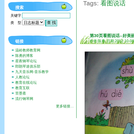
Tags:
看图说话
搜索
关键字
类 型
第30页看图说话--好美
链接
作者:陈勇 日期:2012-10-0
温岭教师教育网
陈勇的博客
星夜钢琴论坛
郎朗琴迷俱乐部
九天音乐网-音乐教学
人教论坛
教育在线论坛
教育互联
苦墨斋
流行钢琴网
更多链接…