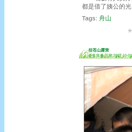
都是借了姨公的光
Tags:
舟山
分
括苍山露营
作者:陈勇 日期:2012-10-0