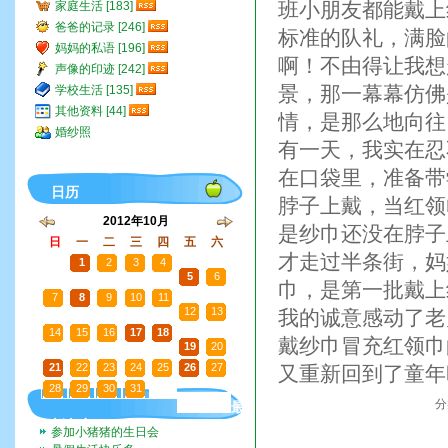
班小朋友都能戴上
家庭生活 [183]
爸爸的记录 [246]
标准的队礼，满脸
妈妈的私语 [196]
啊！不由得让我想
声像的印迹 [242]
景，那一幕幕仿佛
学校生活 [135]
其他资料 [44]
情，是那么地向往
婚纱照
有一天，我实在忍
在口袋里，准备带
日历
脖子上戴，当红领
2012年10月
是纱巾还没在脖子
日
一
二
三
四
五
六
才走过半条街，妈
30
1
2
3
4
5
6
巾，是第一批戴上
7
8
9
10
11
12
13
我的诚意感动了老
14
15
16
17
18
戴纱巾冒充红领巾
19
20
21
22
23
24
25
26
27
又重新回到了童年
28
29
30
31
1
2
3
分
最
新文章
参加小猪猪的生日会