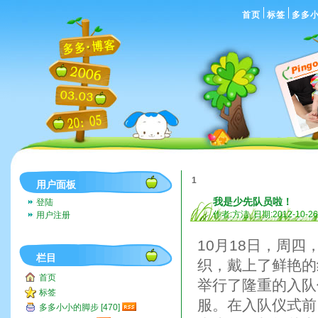
首页
标签
多多
1
用户面板
我是少先队员啦！
登陆
作者:方洁 日期:2012-10-2
用户注册
10月18日，周
栏目
织，戴上了鲜艳的
首页
举行了隆重的入队
标签
服。在入队仪式前
多多小小的脚步 [470]