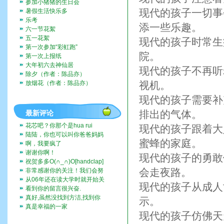
参加小猪猪的生日会
现代的孩子一切事
暑假生活快乐多
乐考
添一些乐趣。
六一节花絮
五一花絮
现代的孩子时常生
第一次参加“彩虹跑”
院。
第一次上报纸
大年初六去神仙居
现代的孩子不再听
除夕（作者：陈品亦）
放烟花（作者：陈品亦）
视机。
现代的孩子需要补
排出的气体。
最新评论
花芯吧？你那个是hua rui
现代的孩子跟着大
陆陆，你也可以叫你爸爸妈妈
蜜蜂的家庭。
带你去啊。挺好玩的。
啊，我要疯了
谢谢你啊！
现代的孩子的勇敢
祝贺多多O(∩_∩)O[handclap]
[flo...
会走夜路。
非常感谢你的关注！我们会努
力一直记录下去的。我们也...
从06年还在读大学时就开始关
现代的孩子从成人
注这个博客，而现在我也...
看到你的留言很兴奋.
真好,虽然没找到方洁,找到你
示。
们全家福,让人挺兴奋的...
真是幸福的一家
现代的孩子仿佛天