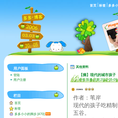
首页
标签
多多
其他资料
用户面板
【摘】现代的城市孩子
登陆
作者:陈勇 日期:2012-05-09
用户注册
栏目
作者：苇岸
首页
现代的孩子吃精制
标签
五谷。
多多小小的脚步 [470]