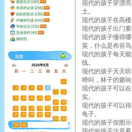
现代的孩子穿漂亮
家庭生活 [183]
爸爸的记录 [246]
土。
妈妈的私语 [196]
现代的孩子在高楼
声像的印迹 [242]
学校生活 [135]
现代的孩子出门要
其他资料 [44]
现代的孩子懂得哪
婚纱照
英，什么是布谷鸟
现代的孩子每天能
日历
线。
2026年8月
现代的孩子天天听
日
一
二
三
四
五
六
26
27
28
29
30
啼叫，林子的籁响
31
1
现代的孩子可以在
2
3
4
5
6
7
8
实。
9
10
11
12
13
14
15
现代的孩子可以得
16
17
18
19
20
21
22
龟子。
23
24
25
26
27
28
29
现代的孩子按图示
30
31
1
2
3
4
5
最
现代的孩子注意看
新文章