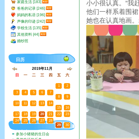
小小很认真。”我
家庭生活 [183]
爸爸的记录 [246]
他们一样系着围裙
妈妈的私语 [196]
她也在认真地画。
声像的印迹 [242]
学校生活 [135]
其他资料 [44]
婚纱照
日历
2019年11月
日
一
二
三
四
五
六
27
28
29
30
31
1
2
3
4
5
6
7
8
9
10
11
12
13
14
15
16
17
18
19
20
21
22
23
24
25
26
27
28
29
30
最
新文章
参加小猪猪的生日会