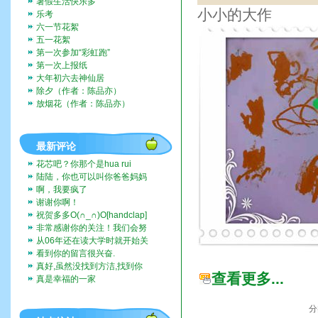
暑假生活快乐多
小小的大作
乐考
六一节花絮
五一花絮
第一次参加“彩虹跑”
第一次上报纸
大年初六去神仙居
除夕（作者：陈品亦）
放烟花（作者：陈品亦）
最新评论
花芯吧？你那个是hua rui
陆陆，你也可以叫你爸爸妈妈
带你去啊。挺好玩的。
啊，我要疯了
谢谢你啊！
祝贺多多O(∩_∩)O[handclap]
[flo...
非常感谢你的关注！我们会努
力一直记录下去的。我们也...
从06年还在读大学时就开始关
注这个博客，而现在我也...
看到你的留言很兴奋.
真好,虽然没找到方洁,找到你
查看更多...
们全家福,让人挺兴奋的...
真是幸福的一家
分