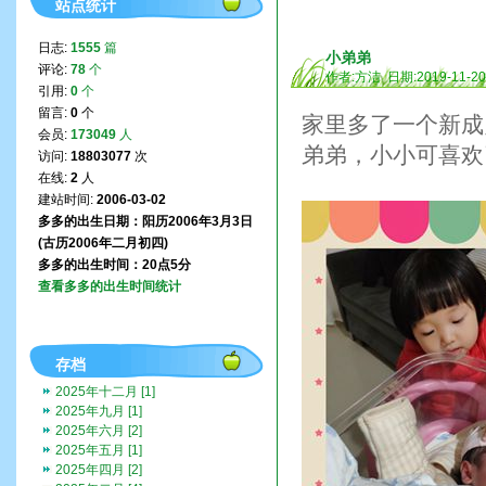
站点统计
日志:
1555
篇
小弟弟
评论:
78
个
作者:方洁 日期:2019-11-2
引用:
0
个
留言:
0
个
家里多了一个新成
会员:
173049
人
弟弟，小小可喜欢
访问:
18803077
次
在线:
2
人
建站时间:
2006-03-02
多多的出生日期：阳历2006年3月3日
(古历2006年二月初四)
多多的出生时间：20点5分
查看多多的出生时间统计
存档
2025年十二月 [1]
2025年九月 [1]
2025年六月 [2]
2025年五月 [1]
2025年四月 [2]