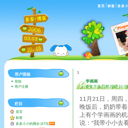
首页
标签
多多
1
用户面板
学画画
登陆
作者:方洁 日期:2019-11-2
用户注册
11月21日，周四
栏目
晚饭后，奶奶带着
首页
上有个学画画的机
标签
说：“我带小小去
多多小小的脚步 [470]