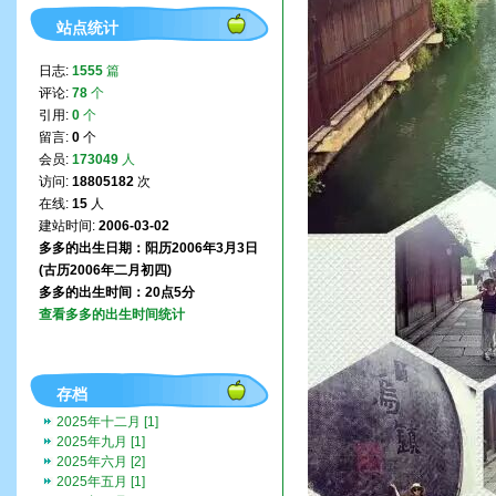
站点统计
日志:
1555
篇
评论:
78
个
引用:
0
个
留言:
0
个
会员:
173049
人
访问:
18805182
次
在线:
15
人
建站时间:
2006-03-02
多多的出生日期：阳历2006年3月3日
(古历2006年二月初四)
多多的出生时间：20点5分
查看多多的出生时间统计
存档
2025年十二月 [1]
2025年九月 [1]
2025年六月 [2]
2025年五月 [1]