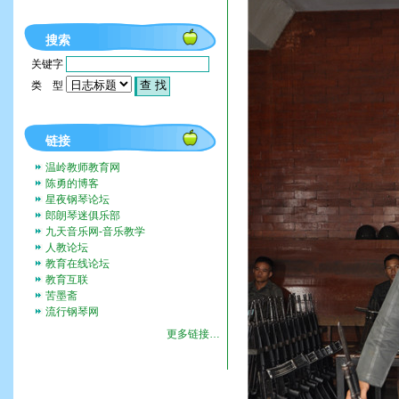
搜索
关键字
类 型
链接
温岭教师教育网
陈勇的博客
星夜钢琴论坛
郎朗琴迷俱乐部
九天音乐网-音乐教学
人教论坛
教育在线论坛
教育互联
苦墨斋
流行钢琴网
更多链接…