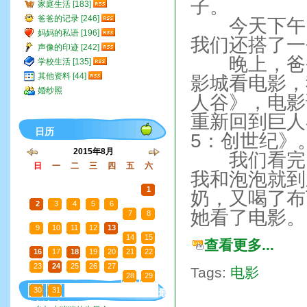
子。
家庭生活 [183]
爸爸的记录 [246]
今天下午，
妈妈的私语 [196]
我们还搭了一
声像的印迹 [242]
晚上，爸爸
学校生活 [135]
其他资料 [44]
影城看电影，
婚纱照
人谷》，电影
重新回到巨人
日历
5：创世纪》
2015年8月
我们看完电
日
一
二
三
四
五
六
我和泡泡就到
26
27
28
29
30
31
1
奶，又喝了布
2
3
4
5
6
她看了电影。
7
8
9
10
11
12
13
14
15
查看更多...
16
17
18
19
20
21
22
23
24
25
26
27
Tags:
电影
28
29
30
31
1
2
3
4
5
最
新文章