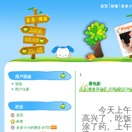
首页
标签
多多
1
用户面板
看电影
登陆
作者:陈喆丫 日期:2015-08-
用户注册
栏目
今天上午，
首页
高兴了，吃饭
标签
涂了药。上午
多多小小的脚步 [470]