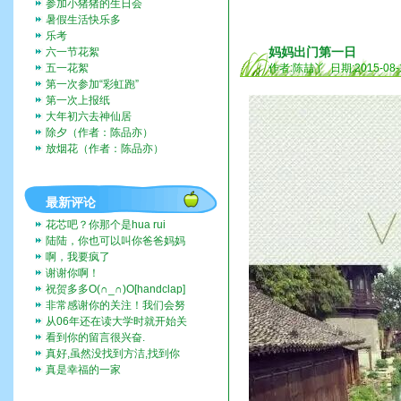
参加小猪猪的生日会
暑假生活快乐多
乐考
妈妈出门第一日
六一节花絮
五一花絮
作者:陈喆丫 日期:2015-08-
第一次参加“彩虹跑”
第一次上报纸
大年初六去神仙居
除夕（作者：陈品亦）
放烟花（作者：陈品亦）
最新评论
花芯吧？你那个是hua rui
陆陆，你也可以叫你爸爸妈妈
带你去啊。挺好玩的。
啊，我要疯了
谢谢你啊！
祝贺多多O(∩_∩)O[handclap]
[flo...
非常感谢你的关注！我们会努
力一直记录下去的。我们也...
从06年还在读大学时就开始关
注这个博客，而现在我也...
看到你的留言很兴奋.
真好,虽然没找到方洁,找到你
们全家福,让人挺兴奋的...
真是幸福的一家