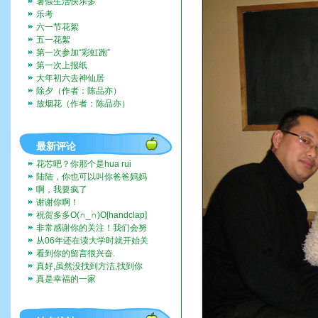
暑假生活快乐多
乐考
六一节花絮
五一花絮
第一次参加“彩虹跑”
第一次上报纸
大年初六去神仙居
除夕（作者：陈品亦）
放烟花（作者：陈品亦）
最新评论
花芯吧？你那个是hua rui
陆陆，你也可以叫你爸爸妈妈
带你去啊。挺好玩的。
啊，我要疯了
谢谢你啊！
祝贺多多O(∩_∩)O[handclap]
[flo...
非常感谢你的关注！我们会努
力一直记录下去的。我们也...
从06年还在读大学时就开始关
注这个博客，而现在我也...
看到你的留言很兴奋.
真好,虽然没找到方洁,找到你
们全家福,让人挺兴奋的...
真是幸福的一家