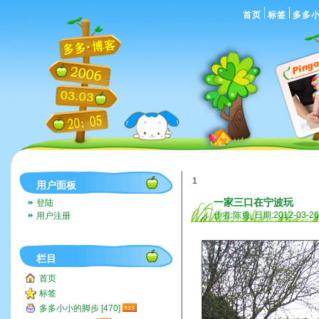
首页
标签
多多
1
用户面板
一家三口在宁波玩
登陆
作者:陈勇 日期:2012-03-2
用户注册
栏目
首页
标签
多多小小的脚步 [470]