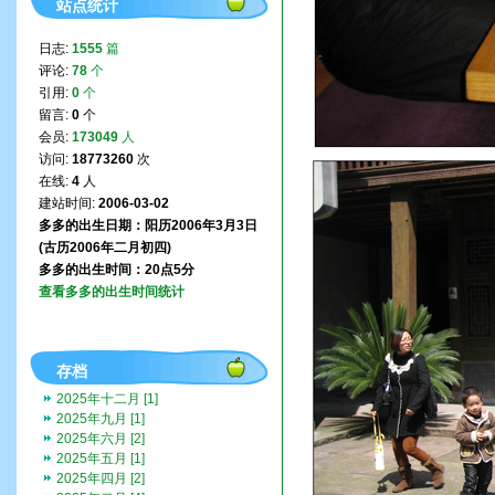
站点统计
日志:
1555
篇
评论:
78
个
引用:
0
个
留言:
0
个
会员:
173049
人
访问:
18773260
次
在线:
4
人
建站时间:
2006-03-02
多多的出生日期：阳历2006年3月3日
(古历2006年二月初四)
多多的出生时间：20点5分
查看多多的出生时间统计
存档
2025年十二月 [1]
2025年九月 [1]
2025年六月 [2]
2025年五月 [1]
2025年四月 [2]