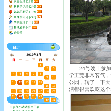
家庭生活 [183]
爸爸的记录 [246]
妈妈的私语 [196]
声像的印迹 [242]
学校生活 [135]
其他资料 [44]
婚纱照
日历
2012年3月
日
一
二
三
四
五
六
26
27
28
29
1
24号晚上参加活
2
3
4
5
6
7
8
学王莞非常客气，
9
10
公园，转了一下天
11
12
13
14
15
16
17
洁都很喜欢吃这个
18
19
20
21
22
23
24
25
26
27
28
29
30
31
最
新文章
参加小猪猪的生日会