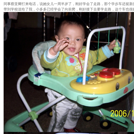
同事蔡亚卿打来电话，说她女儿一周半岁了，刚好学会了走路，那个学步车还挺新
带到学校送给了我，小多多已经学会了向前爬，刚好接下去要学走路，这个车也很