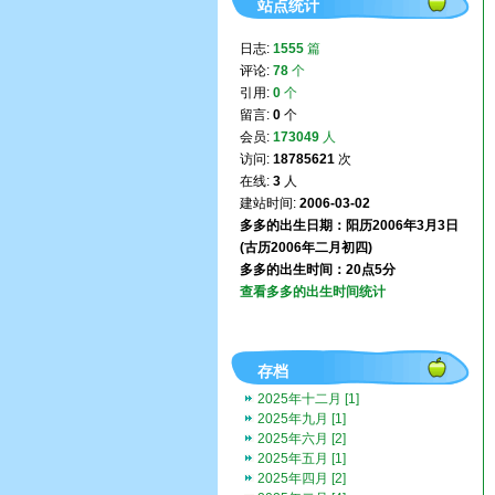
站点统计
日志:
1555
篇
评论:
78
个
引用:
0
个
留言:
0
个
会员:
173049
人
访问:
18785621
次
在线:
3
人
建站时间:
2006-03-02
多多的出生日期：阳历2006年3月3日
(古历2006年二月初四)
多多的出生时间：20点5分
查看多多的出生时间统计
存档
2025年十二月 [1]
2025年九月 [1]
2025年六月 [2]
2025年五月 [1]
2025年四月 [2]