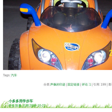
Tags:
汽车
分类:
声像的印迹
|
固定链接
|
评论: 1
| 引用: 199 | 
小多多用学步车
作者:陈勇 日期:2006-10-27