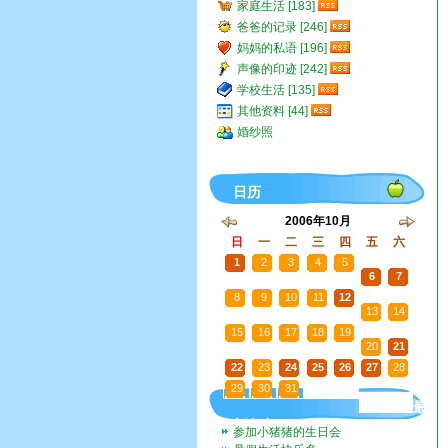
家庭生活 [183]
爸爸的记录 [246]
妈妈的私语 [196]
声像的印迹 [242]
学校生活 [135]
其他资料 [44]
婚纱照
日历
2006年10月
日
一
二
三
四
五
六
1
2
3
4
5
6
7
8
9
10
11
12
13
14
15
16
17
18
19
20
21
22
23
24
25
26
27
28
29
30
31
1
2
3
4
最
新文章
参加小猪猪的生日会