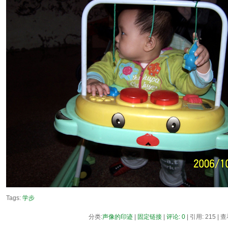
Tags:
学步
分类:
声像的印迹
|
固定链接
|
评论: 0
| 引用: 215 | 