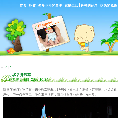
首页
标签
多多小小的脚步
家庭生活
爸爸的记录
妈妈的私语
1
|
2
|
>
小多多开汽车
作者:陈勇 日期:2006-10-27
隔壁何老师的孙子有一辆小汽车玩具，那天晚上拿出来在街道上开着玩。小多多也
座位，但一点也不晃，坐在那里很直，而且很自然地去抓住方向盘。